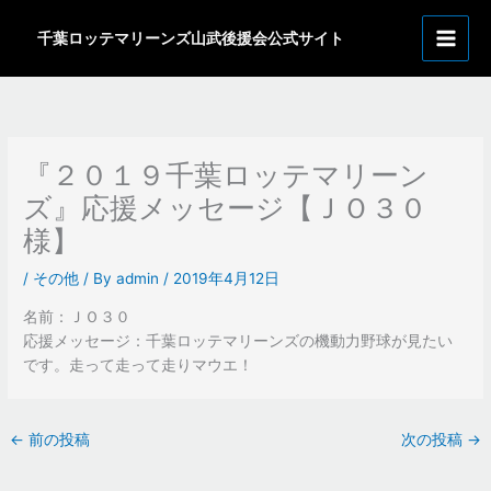
内
ア
容
千葉ロッテマリーンズ山武後援会公式サイト
ー
を
カ
ス
イ
キ
ッ
ブ
プ
『２０１９千葉ロッテマリーン
ズ』応援メッセージ【ＪＯ３０
様】
/
その他
/ By
admin
/
2019年4月12日
名前：ＪＯ３０
応援メッセージ：千葉ロッテマリーンズの機動力野球が見たい
です。走って走って走りマウエ！
←
前の投稿
次の投稿
→