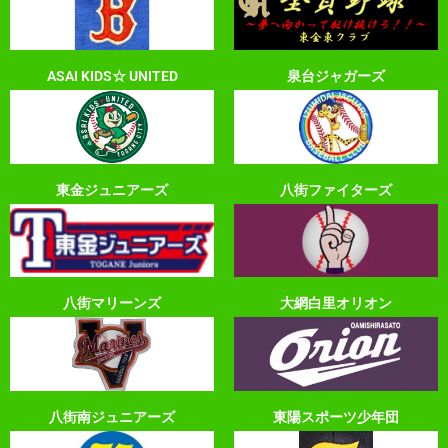
ASAI KIDS☆ UNITED
泉台ジャガーズ
東金ジュニアーズ
八街ファイターズ
八街マリーンズ
大網白里オリオン
八街南ジュニアーズ
東陽スポーツ少年団