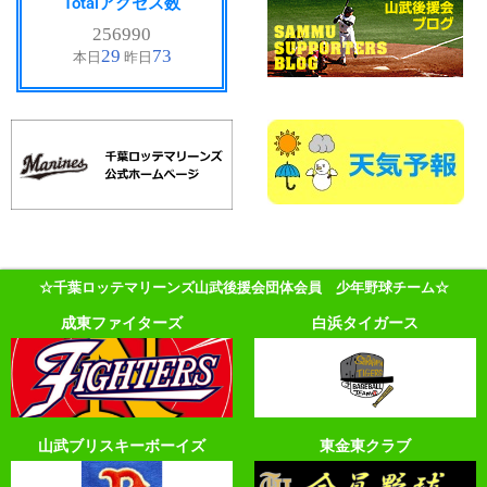
Totalアクセス数
☆千葉ロッテマリーンズ山武後援会団体会員 少年野球チーム☆
成東ファイターズ
白浜タイガース
山武ブリスキーボーイズ
東金東クラブ