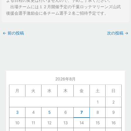
よる日程の変更は行いませんので、予めご了承ください。
出場チームには１２月開催予定の千葉ロッテマリーンズ山武
後援会選手激励会に各チーム選手２名ご招待予定です。
←
前の投稿
次の投稿
→
2026年8月
月
火
水
木
金
土
日
1
2
3
4
5
6
7
8
9
10
11
12
13
14
15
16