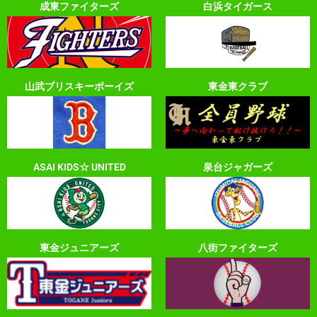
成東ファイターズ
白浜タイガース
山武ブリスキーボーイズ
東金東クラブ
ASAI KIDS☆ UNITED
泉台ジャガーズ
東金ジュニアーズ
八街ファイターズ