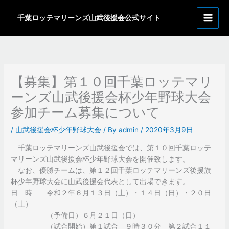
内
ア
容
千葉ロッテマリーンズ山武後援会公式サイト
ー
を
カ
ス
イ
キ
ッ
ブ
プ
【募集】第１０回千葉ロッテマリ
ーンズ山武後援会杯少年野球大会
参加チーム募集について
/
山武後援会杯少年野球大会
/ By
admin
/
2020年3月9日
千葉ロッテマリーンズ山武後援会では、第１０回千葉ロッテ
マリーンズ山武後援会杯少年野球大会を開催致します。
なお、優勝チームは、第１２回千葉ロッテマリーンズ後援旗
杯少年野球大会に山武後援会代表として出場できます。
日 時 令和２年６月１３日（土）・１４日（日）・２０日
（土）
（予備日）６月２１日（日）
（試合開始）第１試合 ９時３０分 第２試合１１