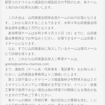
新型コロナウイルス感染症の感染拡大の予防のため、各チーム
１名のみの出席をお願いします。
この大会は、山武後援会団体会員チームのみの出場となりま
す。これから加入することもできます。令和２年山武後援会団
体会員年会費は１万円となります。
参加希望チームは令和２年３月３１日（火）までに、山武後
援会事務局までお申込みください。出場できるチームは先着１
２チームとなります。
なお、すでに山武後援会に加入しているチームは後日メール
にて詳細を送ります。
また、これから山武後援会加入ご希望チームは、
gokita@sammu-marines.com
まで、連絡先（チーム名・代表者名・電話番号）をお知らせく
ださい。山武後援会事務局よりご連絡いたします。
第１２回千葉ロッテマリーンズ後援旗杯少年野球大会はＺＯ
ＺＯマリンスタジアムで開催する予定ですが、イベント・改修
工事等で使用できない場合は他の球場での開催となる場合があ
りますので予めご了承ください。
各チームの都合（学校行事・他の試合との重複を含む。）に