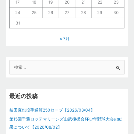
17
18
19
20
21
22
23
24
25
26
27
28
29
30
31
« 7月
検
索
対
象
最近の投稿
:
益田直也投手通算250セーブ【2026/08/04】
第15回千葉ロッテマリーンズ山武後援会杯少年野球大会の結
果について【2026/08/02】