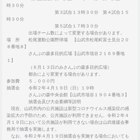
時３０分
第３試合１３時３０分 第４試合１５
時３０分
第５試合１７時３０分
出場チーム数によって変更する場合があります。
場 所 松尾運動公園野球場 【山武市松尾町富士見台２０
８番地８】
さんぶの森多目的広場【山武市埴谷２１６９番地
１】
（６月１３日のみさんぶの森多目的広場）
都合により変更する場合があります。
参加費 ５，０００円
抽選会 令和２年４月１９日（日）１９時
さんぶの森中央会館【山武市埴谷１９０４番地３】
抽選会及び大会要綱等説明
現在、山武市内の公共施設は新型コロナウイルス感染症の感
染拡大の予防のため、公共施設が利用できません。令和２年４
月１９日において公共施設が利用できない場合は山武後援会事
務局で抽選を実施します。
なお、令和２年４月１９日抽選会を実施する場合においても