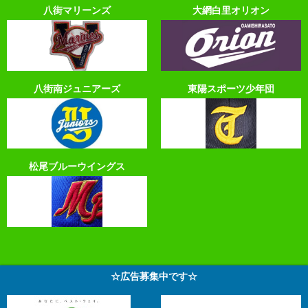
八街マリーンズ
大網白里オリオン
八街南ジュニアーズ
東陽スポーツ少年団
松尾ブルーウイングス
☆広告募集中です☆