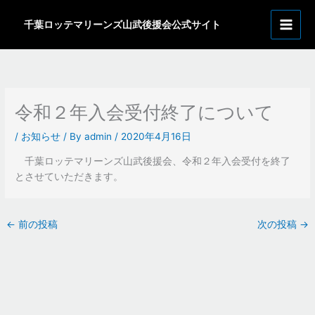
内
ア
容
千葉ロッテマリーンズ山武後援会公式サイト
ー
を
カ
ス
イ
キ
ッ
ブ
プ
令和２年入会受付終了について
/
お知らせ
/ By
admin
/
2020年4月16日
千葉ロッテマリーンズ山武後援会、令和２年入会受付を終了
とさせていただきます。
←
前の投稿
次の投稿
→