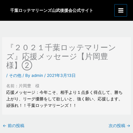
内
ア
容
千葉ロッテマリーンズ山武後援会公式サイト
ー
を
カ
ス
イ
キ
ッ
ブ
プ
『２０２１千葉ロッテマリーン
ズ』応援メッセージ【片岡豊
様】②
/
その他
/ By
admin
/
2021年3月13日
名前：片岡豊 様
応援メッセージ：今年こそ、相手より１点多く得点して、勝ち
上がり、リーグ優勝をして欲しいと、強く願い、応援します。
頑張れ！！千葉ロッテマリーンズ！！
←
前の投稿
次の投稿
→