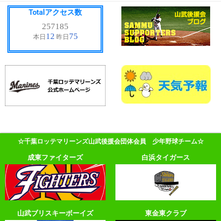
Totalアクセス数
☆千葉ロッテマリーンズ山武後援会団体会員 少年野球チーム☆
成東ファイターズ
白浜タイガース
山武ブリスキーボーイズ
東金東クラブ