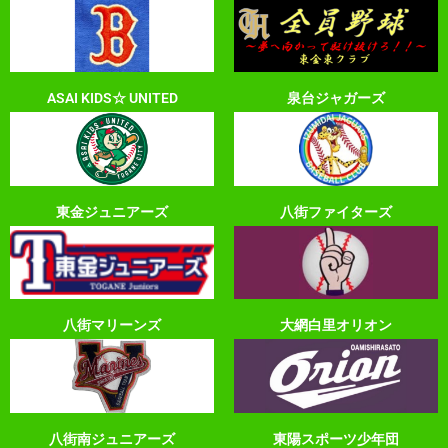
ASAI KIDS☆ UNITED
泉台ジャガーズ
東金ジュニアーズ
八街ファイターズ
八街マリーンズ
大網白里オリオン
八街南ジュニアーズ
東陽スポーツ少年団