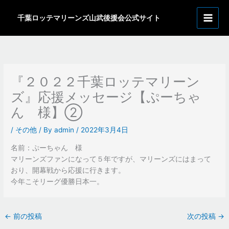
内
ア
容
千葉ロッテマリーンズ山武後援会公式サイト
ー
を
カ
ス
イ
キ
ッ
ブ
プ
『２０２２千葉ロッテマリーン
ズ』応援メッセージ【ぷーちゃ
ん 様】②
/
その他
/ By
admin
/
2022年3月4日
名前：ぷーちゃん 様
マリーンズファンになって５年ですが、マリーンズにはまって
おり、開幕戦から応援に行きます。
今年こそリーグ優勝日本一。
←
前の投稿
次の投稿
→