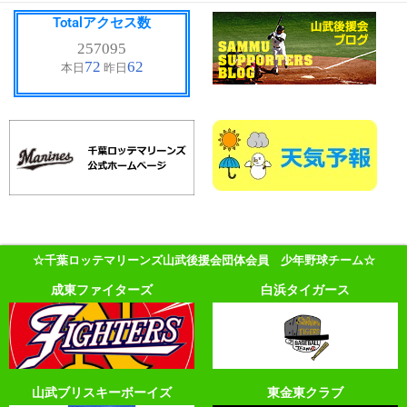
Totalアクセス数
☆千葉ロッテマリーンズ山武後援会団体会員 少年野球チーム☆
成東ファイターズ
白浜タイガース
山武ブリスキーボーイズ
東金東クラブ