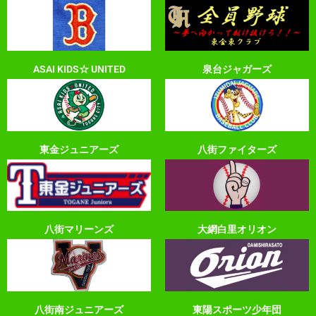
ASAI KIDS☆ UNITED
泉台ジャガーズ
東金ジュニアーズ
八街ファイターズ
八街マリーンズ
大網白里オリオン
八街南ジュニアーズ
東陽スポーツ少年団