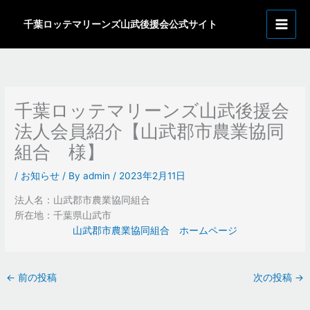
内
ア
容
千葉ロッテマリーンズ山武後援会公式サイト
ー
を
カ
ス
イ
キ
ッ
ブ
プ
千葉ロッテマリーンズ山武後援会
法人会員紹介【山武郡市農業協同
組合 様】
/
お知らせ
/ By
admin
/
2023年2月11日
法人名：山武郡市農業協同組合
所在地：千葉県山武市
山武郡市農業協同組合 ホームページ
←
前の投稿
次の投稿
→