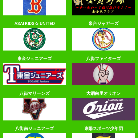
ASAI KIDS☆ UNITED
泉台ジャガーズ
東金ジュニアーズ
八街ファイターズ
八街マリーンズ
大網白里オリオン
八街南ジュニアーズ
東陽スポーツ少年団