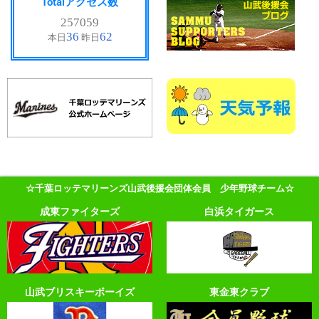
Totalアクセス数
☆千葉ロッテマリーンズ山武後援会団体会員 少年野球チーム☆
成東ファイターズ
白浜タイガース
山武ブリスキーボーイズ
東金東クラブ