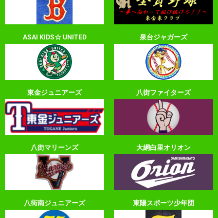
ASAI KIDS☆ UNITED
泉台ジャガーズ
東金ジュニアーズ
八街ファイターズ
八街マリーンズ
大網白里オリオン
八街南ジュニアーズ
東陽スポーツ少年団