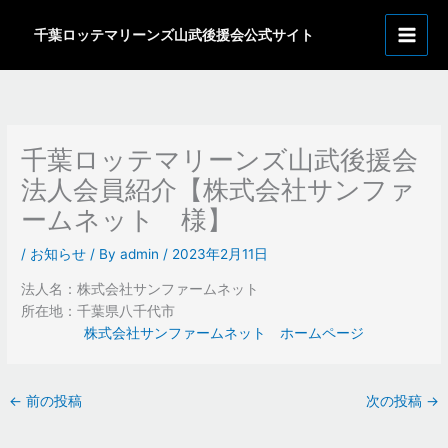
内
ア
容
千葉ロッテマリーンズ山武後援会公式サイト
ー
を
カ
ス
イ
キ
ッ
ブ
プ
千葉ロッテマリーンズ山武後援会
法人会員紹介【株式会社サンファ
ームネット 様】
/
お知らせ
/ By
admin
/
2023年2月11日
法人名：株式会社サンファームネット
所在地：千葉県八千代市
株式会社サンファームネット ホームページ
←
前の投稿
次の投稿
→