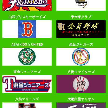
山武ブリスキーボーイズ
東金東クラブ
ASAI KIDS☆ UNITED
泉台ジャガーズ
東金ジュニアーズ
八街ファイターズ
八街マリーンズ
大網白里オリオン