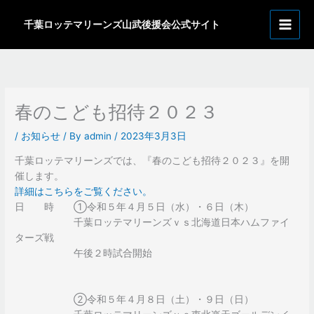
内
ア
容
千葉ロッテマリーンズ山武後援会公式サイト
ー
を
カ
ス
イ
キ
ッ
ブ
プ
春のこども招待２０２３
/
お知らせ
/ By
admin
/
2023年3月3日
千葉ロッテマリーンズでは、『春のこども招待２０２３』を開
催します。
詳細はこちらをご覧ください。
日 時 ①令和５年４月５日（水）・６日（木）
千葉ロッテマリーンズｖｓ北海道日本ハムファイ
ターズ戦
午後２時試合開始
②令和５年４月８日（土）・９日（日）