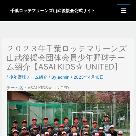
内
ア
容
千葉ロッテマリーンズ山武後援会公式サイト
ー
を
カ
ス
イ
キ
ッ
ブ
プ
２０２３年千葉ロッテマリーンズ
山武後援会団体会員少年野球チー
ム紹介【ASAI KIDS☆ UNITED】
/
少年野球チーム紹介
/ By
admin
/
2023年4月10日
チーム名：ASAI KIDS☆ UNITED