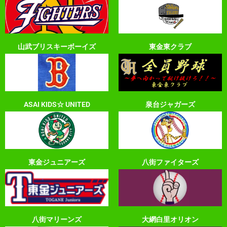
山武ブリスキーボーイズ
東金東クラブ
ASAI KIDS☆ UNITED
泉台ジャガーズ
東金ジュニアーズ
八街ファイターズ
八街マリーンズ
大網白里オリオン