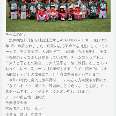
チームの紹介
浅井病院野球部が独自運営するASAI KIDS☆ UNITEDは2022
年1月に創設されました。病院のある東金市を拠点にしているチ
ームで、主に東金市、大網白里市、山武市、九十九里町、千葉
市在住の子が集まり活動をしています。チームコンセプトは
「大人と子どもの融合」で大人選手と一緒に練習することでの
効果や、レベル別コース別で練習をすることで、精神的にも技
術的にも子どもの成長に合わせた育成方法をとっています。
令和の時代に突入し少年野球チームの在り方も変革が問われ
てきている中で、運用面、練習面などで色々なことを試してい
るチームです。どうぞよろしくお願い申し上げます。
チームの所在地・連絡先
千葉県東金市
代表者名：野口 孝之介
監督名：野口 孝之介