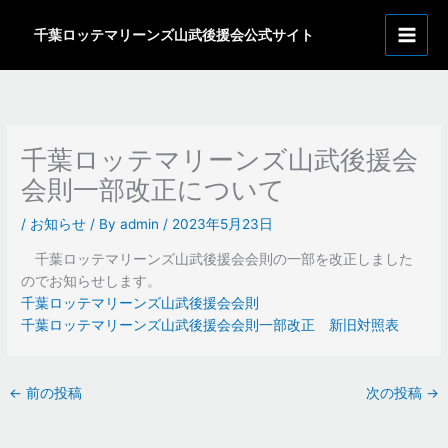
内
ア
容
千葉ロッテマリーンズ山武後援会公式サイト
ー
を
カ
ス
イ
キ
ッ
ブ
プ
千葉ロッテマリーンズ山武後援会
会則一部改正について
/
お知らせ
/ By
admin
/
2023年5月23日
千葉ロッテマリーンズ山武後援会会則の一部を改正しました
のでお知らせします。
千葉ロッテマリーンズ山武後援会会則
千葉ロッテマリーンズ山武後援会会則一部改正 新旧対照表
←
前の投稿
次の投稿
→