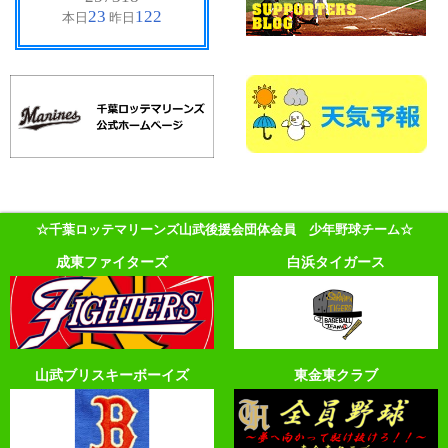
☆千葉ロッテマリーンズ山武後援会団体会員 少年野球チーム☆
成東ファイターズ
白浜タイガース
山武ブリスキーボーイズ
東金東クラブ