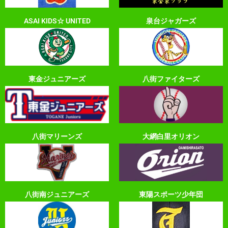
ASAI KIDS☆ UNITED
泉台ジャガーズ
東金ジュニアーズ
八街ファイターズ
八街マリーンズ
大網白里オリオン
八街南ジュニアーズ
東陽スポーツ少年団