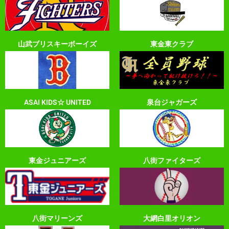
山武ブリスキーボーイズ
東金東クラブ
ASAI KIDS☆ UNITED
泉台ジャガーズ
東金ジュニアーズ
八街ファイターズ
八街マリーンズ
大網白里オリオン