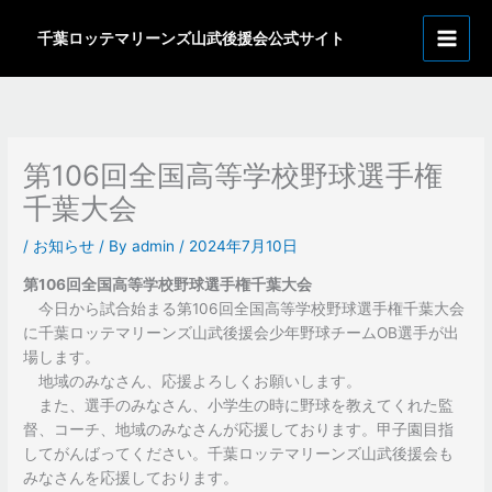
内
ア
容
千葉ロッテマリーンズ山武後援会公式サイト
ー
を
カ
ス
イ
キ
ッ
ブ
プ
第106回全国高等学校野球選手権
千葉大会
/
お知らせ
/ By
admin
/
2024年7月10日
第106回全国高等学校野球選手権千葉大会
今日から試合始まる第106回全国高等学校野球選手権千葉大会
に千葉ロッテマリーンズ山武後援会少年野球チームOB選手が出
場します。
地域のみなさん、応援よろしくお願いします。
また、選手のみなさん、小学生の時に野球を教えてくれた監
督、コーチ、地域のみなさんが応援しております。甲子園目指
してがんばってください。千葉ロッテマリーンズ山武後援会も
みなさんを応援しております。