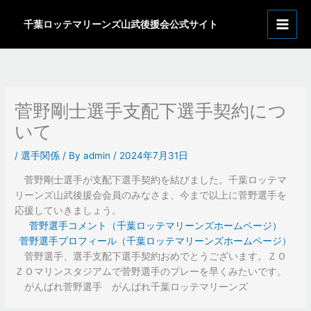
内
ア
容
千葉ロッテマリーンズ山武後援会公式サイト
ー
を
カ
ス
イ
キ
ッ
ブ
プ
菅野剛士選手支配下選手契約につ
いて
/
選手関係
/ By
admin
/
2024年7月31日
菅野剛士選手が支配下選手契約を結びました。千葉ロッテマ
リーンズ山武後援会会員のみなさま、今まで以上に菅野選手を
応援していきましょう。
菅野選手コメント（千葉ロッテマリーンズホームページ）
菅野選手プロフィール（千葉ロッテマリーンズホームページ）
菅野選手、選手支配下選手契約おめでとうございます。ＺＯ
ＺＯマリンスタジアムで菅野選手のプレーを早くみたいです。
がんばれ菅野選手 がんばれ千葉ロッテマリーンズ