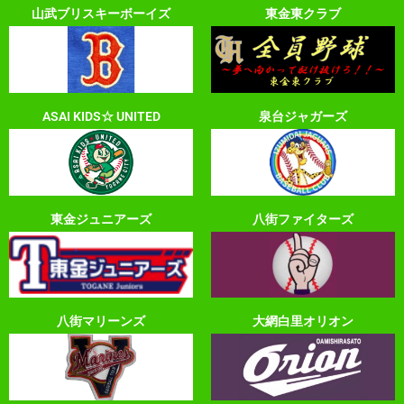
山武ブリスキーボーイズ
東金東クラブ
ASAI KIDS☆ UNITED
泉台ジャガーズ
東金ジュニアーズ
八街ファイターズ
八街マリーンズ
大網白里オリオン