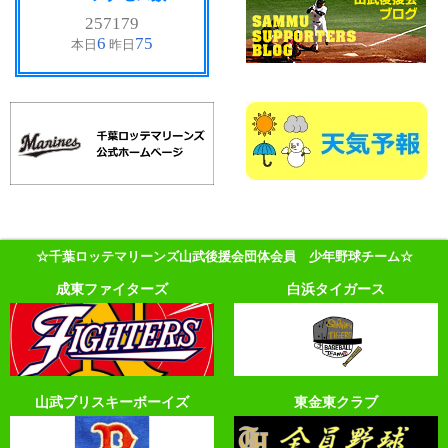
☆千葉ロッテマリーンズ山武後援会団体会員 少年野球チーム☆
成東ファイターズ
白浜タイガース
山武ブリスキーボーイズ
東金東クラブ