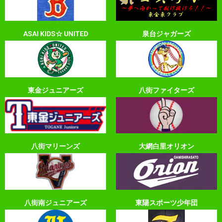
ASAI KIDS☆ UNITED
泉台ジャガーズ
東金ジュニアーズ
八街ファイターズ
八街マリーンズ
大網白里オリオン
八街南ジュニアーズ
東陽スポーツ少年団