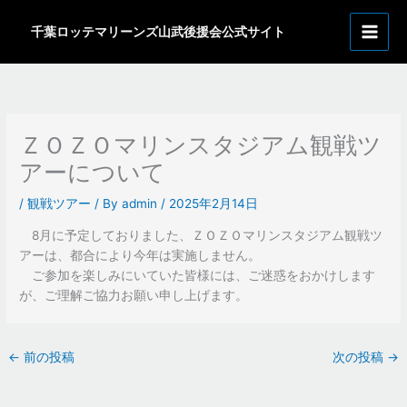
内
ア
容
千葉ロッテマリーンズ山武後援会公式サイト
ー
を
カ
ス
イ
キ
ッ
ブ
プ
ＺＯＺＯマリンスタジアム観戦ツ
アーについて
/
観戦ツアー
/ By
admin
/
2025年2月14日
8月に予定しておりました、ＺＯＺＯマリンスタジアム観戦ツ
アーは、都合により今年は実施しません。
ご参加を楽しみにいていた皆様には、ご迷惑をおかけします
が、ご理解ご協力お願い申し上げます。
←
前の投稿
次の投稿
→