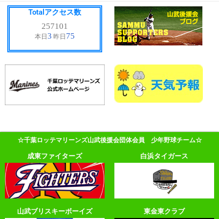
Totalアクセス数
☆千葉ロッテマリーンズ山武後援会団体会員 少年野球チーム☆
成東ファイターズ
白浜タイガース
山武ブリスキーボーイズ
東金東クラブ