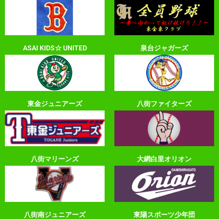
ASAI KIDS☆ UNITED
泉台ジャガーズ
東金ジュニアーズ
八街ファイターズ
八街マリーンズ
大網白里オリオン
八街南ジュニアーズ
東陽スポーツ少年団