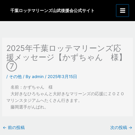
内
ア
容
千葉ロッテマリーンズ山武後援会公式サイト
ー
を
カ
ス
イ
キ
ッ
ブ
プ
2025年千葉ロッテマリーンズ応
援メッセージ【かずちゃん 様】
⑦
/
その他
/ By
admin
/
2025年3月15日
名前：かずちゃん 様
大好きなひろちゃんと大好きなマリーンズの応援にＺＯＺＯ
マリンスタジアムへたくさん行きます。
藤岡選手がんばれ。
←
前の投稿
次の投稿
→