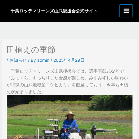
内
ア
容
千葉ロッテマリーンズ山武後援会公式サイト
ー
を
カ
ス
イ
キ
ッ
ブ
プ
田植えの季節
/
お知らせ
/ By
admin
/
2025年4月29日
千葉ロッテマリーンズ山武後援会では、選手表彰式などで
『ふっくら、もっちりした食感が楽しめ、みずみずしい味わい
が特徴の山武地域産コシヒカリ』を贈呈しており、今年も田植
えが始まりました。