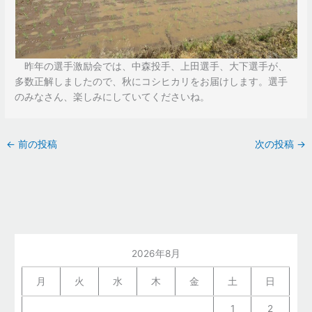
昨年の選手激励会では、中森投手、上田選手、大下選手が、
多数正解しましたので、秋にコシヒカリをお届けします。選手
のみなさん、楽しみにしていてくださいね。
←
前の投稿
次の投稿
→
2026年8月
月
火
水
木
金
土
日
1
2