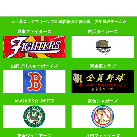
☆千葉ロッテマリーンズ山武後援会団体会員 少年野球チーム☆
成東ファイターズ
白浜タイガース
山武ブリスキーボーイズ
東金東クラブ
ASAI KIDS☆ UNITED
泉台ジャガーズ
東金ジュニアーズ
八街ファイターズ