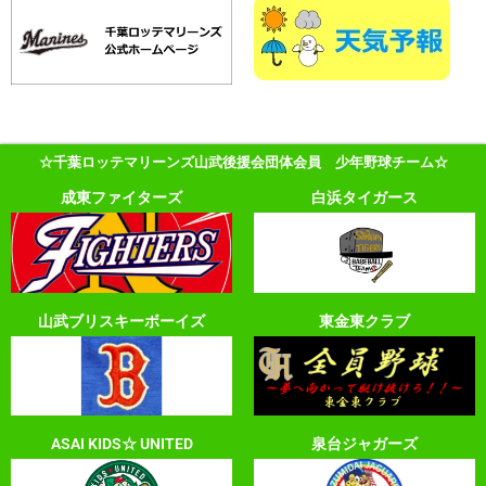
☆千葉ロッテマリーンズ山武後援会団体会員 少年野球チーム☆
成東ファイターズ
白浜タイガース
山武ブリスキーボーイズ
東金東クラブ
ASAI KIDS☆ UNITED
泉台ジャガーズ