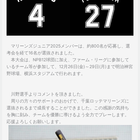
マリーンズジュニア2025メンバーは、約800名が応募し、選
考会を経て16名が選抜されました。
本大会は、NPB12球団に加え、ファーム・リーグに参加して
いるチーム等が参加して、12月26日(金)～29日(月)まで明治神宮
野球場、横浜スタジアムで行われます。
川野選手よりコメントを頂きました。
周りの方々のサポートのおかげで、千葉ロッテマリーンズに
選抜されるまで成長することができました。この感謝の気持ち
を胸に刻み、チームを優勝に導けるよう全力でプレーします。
応援よろしくお願いします。