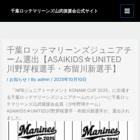
内
ア
容
千葉ロッテマリーンズ山武後援会公式サイト
ー
を
カ
ス
イ
キ
ッ
ブ
プ
千葉ロッテマリーンズジュニアチ
ーム選出【ASAIKIDS☆UNITED
川野芽桜選手・布留川新選手】
/
お知らせ
/ By
admin
/
2025年10月10日
「NPBジュニアトーナメント KONAMI CUP 2025」に出場す
る千葉ロッテマリーンズジュニアチームのメンバーに千葉ロッ
テマリーンズ山武後援会会員（少年野球チーム）
ASAIKIDS☆UNITED川野芽桜選手・布留川新選手が、選出され
ました。