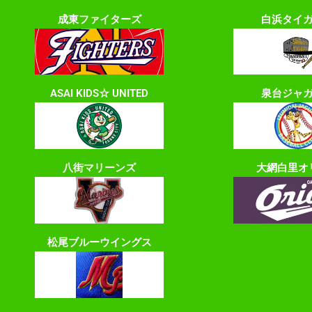
成東ファイターズ
白浜タイ
ASAI KIDS☆ UNITED
泉台ジャ
八街マリーンズ
大網白里オ
松尾ブルーウイングス