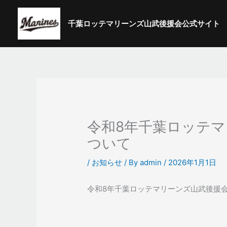
内
容
千葉ロッテマリーンズ山武後援会公式サイト
を
ス
キ
ッ
プ
令和8年千葉ロッテ
ついて
/
お知らせ
/ By
admin
/
2026年1月1日
令和8年千葉ロッテマリーンズ山武後援