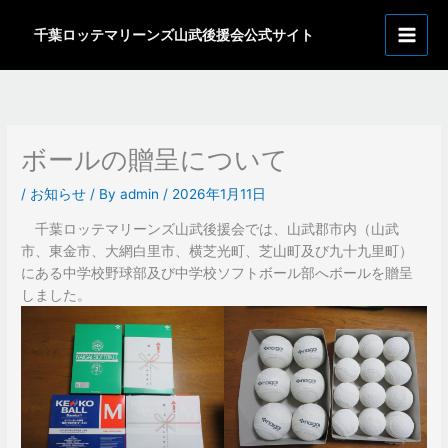
内
ア
容
千葉ロッテマリーンズ山武後援会公式サイト
ー
を
カ
ス
イ
キ
ッ
ブ
プ
ボールの贈呈について
/
お知らせ
/ By
admin
/
2026年1月11日
千葉ロッテマリーンズ山武後援会では、山武郡市内（山武
市、東金市、大網白里市、横芝光町、芝山町及び九十九里町）
にある中学校野球部及び中学校ソフトボール部へボールを贈呈
しました。