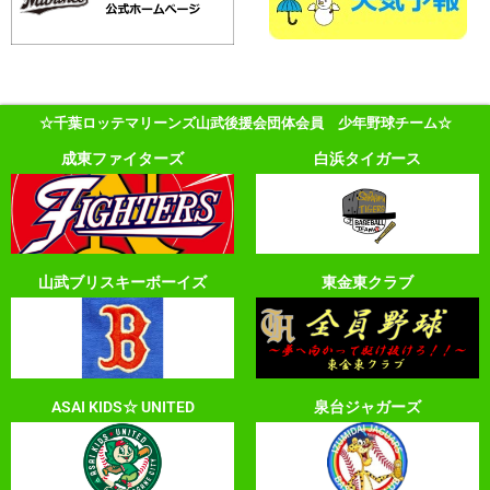
☆千葉ロッテマリーンズ山武後援会団体会員 少年野球チーム☆
成東ファイターズ
白浜タイガース
山武ブリスキーボーイズ
東金東クラブ
ASAI KIDS☆ UNITED
泉台ジャガーズ