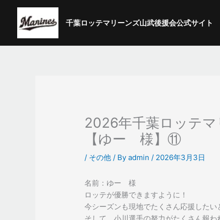
内
容
千葉ロッテマリーンズ山武後援会公式サイト
を
ス
キ
ッ
プ
2026年千葉ロッテ
【ゆー 様】⑪
/
その他
/ By
admin
/
2026年3月3日
名前：ゆー 様
ロッテが優勝できますように！
今シーズンも現地でたくさん応援したい
そして、小川選手の努力がたくさん報わ