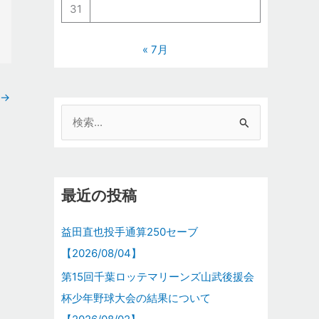
31
« 7月
→
検
索
対
象
最近の投稿
:
益田直也投手通算250セーブ
【2026/08/04】
第15回千葉ロッテマリーンズ山武後援会
杯少年野球大会の結果について