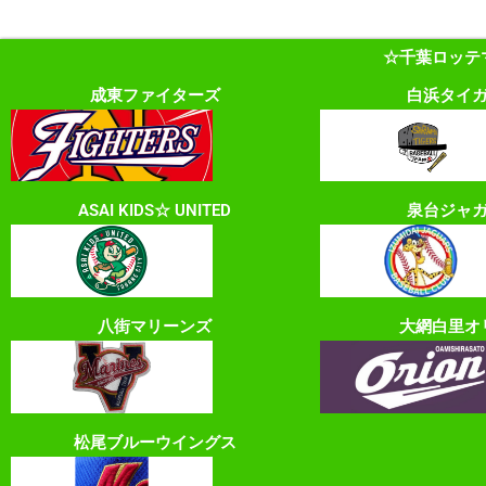
☆千葉ロッテ
成東ファイターズ
白浜タイ
ASAI KIDS☆ UNITED
泉台ジャ
八街マリーンズ
大網白里オ
松尾ブルーウイングス