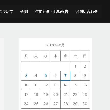
ア
ー
について
会則
年間行事・活動報告
お問い合わせ
カ
イ
ブ
2026年8月
月
火
水
木
金
土
日
1
2
3
4
5
6
7
8
9
10
11
12
13
14
15
16
17
18
19
20
21
22
23
24
25
26
27
28
29
30