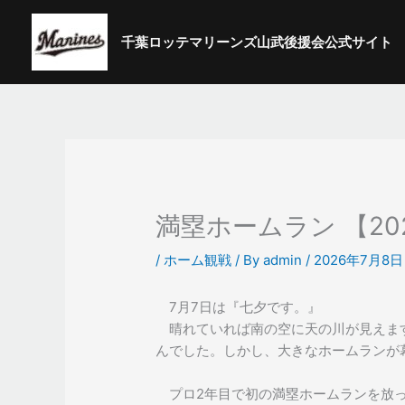
内
容
千葉ロッテマリーンズ山武後援会公式サイト
を
ス
キ
ッ
プ
満塁ホームラン 【2026
/
ホーム観戦
/ By
admin
/
2026年7月8日
7月7日は『七夕です。』
晴れていれば南の空に天の川が見えま
んでした。しかし、大きなホームランが
プロ2年目で初の満塁ホームランを放