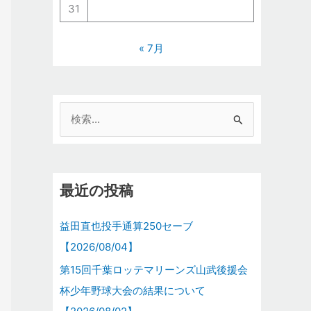
31
« 7月
検
索
対
象
最近の投稿
:
益田直也投手通算250セーブ
【2026/08/04】
第15回千葉ロッテマリーンズ山武後援会
杯少年野球大会の結果について