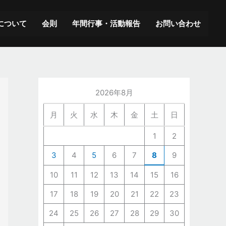
ア
ー
について
会則
年間行事・活動報告
お問い合わせ
カ
イ
ブ
2026年8月
月
火
水
木
金
土
日
1
2
3
4
5
6
7
8
9
10
11
12
13
14
15
16
17
18
19
20
21
22
23
24
25
26
27
28
29
30