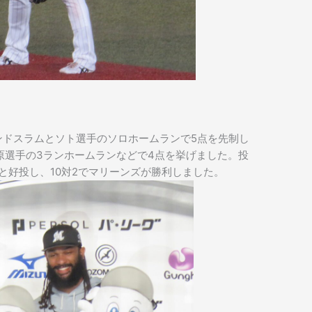
ドスラムとソト選手のソロホームランで5点を先制し
原選手の3ランホームランなどで4点を挙げました。投
と好投し、10対2でマリーンズが勝利しました。