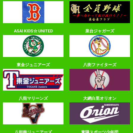
ASAI KIDS☆ UNITED
泉台ジャガーズ
東金ジュニアーズ
八街ファイターズ
八街マリーンズ
大網白里オリオン
八街南ジュニアーズ
東陽スポーツ少年団