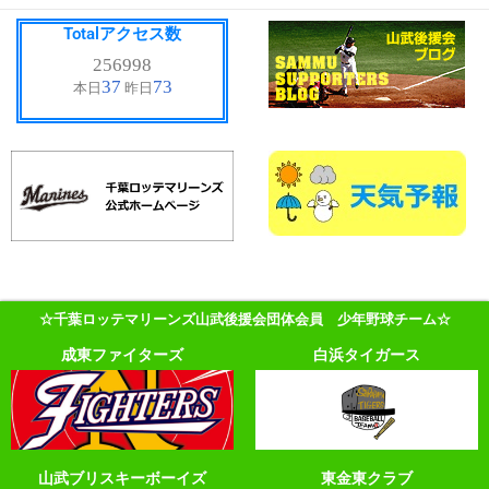
Totalアクセス数
☆千葉ロッテマリーンズ山武後援会団体会員 少年野球チーム☆
成東ファイターズ
白浜タイガース
山武ブリスキーボーイズ
東金東クラブ