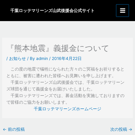
内
ア
容
千葉ロッテマリーンズ山武後援会公式サイト
ー
を
カ
ス
イ
キ
ッ
ブ
プ
『熊本地震』義援金について
/
お知らせ
/ By
admin
/
2016年4月22日
この度の地震で犠牲になられた方々のご冥福をお祈りすると
ともに、被害に遭われた皆様へお見舞いを申し上げます。
千葉ロッテマリーンズ山武後援会では、千葉ロッテマリーン
ズ球団を通じて義援金をお届けいたしました。
千葉ロッテマリーンズでは、募金活動を実施しておりますの
で皆様のご協力をお願いします。
千葉ロッテマリーンズホームページ
←
前の投稿
次の投稿
→