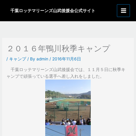
内
ア
容
千葉ロッテマリーンズ山武後援会公式サイト
ー
を
カ
ス
イ
キ
ッ
ブ
プ
２０１６年鴨川秋季キャンプ
/
キャンプ
/ By
admin
/
2016年11月6日
千葉ロッテマリーンズ山武後援会では、１１月５日に秋季キ
ャンプで頑張っている選手へ差し入れをしました。