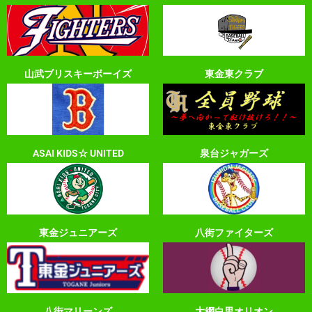
山武ブリスキーボーイズ
東金東クラブ
ASAI KIDS☆ UNITED
泉台ジャガーズ
東金ジュニアーズ
八街ファイターズ
八街マリーンズ
大網白里オリオン