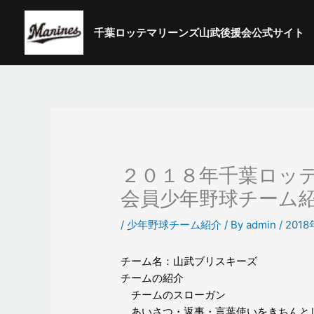
内
容
千葉ロッテマリーンズ山武後援会公式サイト
を
ス
キ
ッ
プ
２０１８年千葉ロッ
会員少年野球チーム
/
少年野球チーム紹介
/ By
admin
/
201
チーム名：山武ブリスキーズ
チームの紹介
チームのスローガン
あいさつ・返事・言葉使いをきちんと