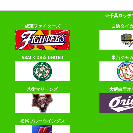
☆千葉ロッテ
成東ファイターズ
白浜タイ
ASAI KIDS☆ UNITED
泉台ジャ
八街マリーンズ
大網白里オ
松尾ブルーウイングス