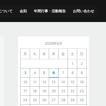
ア
ー
について
会則
年間行事・活動報告
お問い合わせ
カ
イ
ブ
2026年8月
月
火
水
木
金
土
日
1
2
3
4
5
6
7
8
9
10
11
12
13
14
15
16
17
18
19
20
21
22
23
24
25
26
27
28
29
30