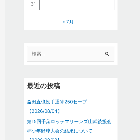
31
« 7月
検
索
対
象
最近の投稿
:
益田直也投手通算250セーブ
【2026/08/04】
第15回千葉ロッテマリーンズ山武後援会
杯少年野球大会の結果について