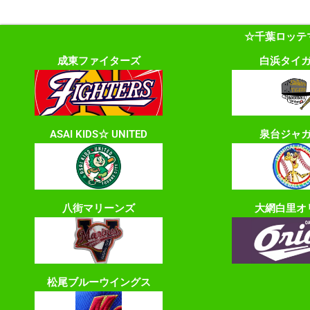
☆千葉ロッテ
成東ファイターズ
白浜タイ
ASAI KIDS☆ UNITED
泉台ジャ
八街マリーンズ
大網白里オ
松尾ブルーウイングス