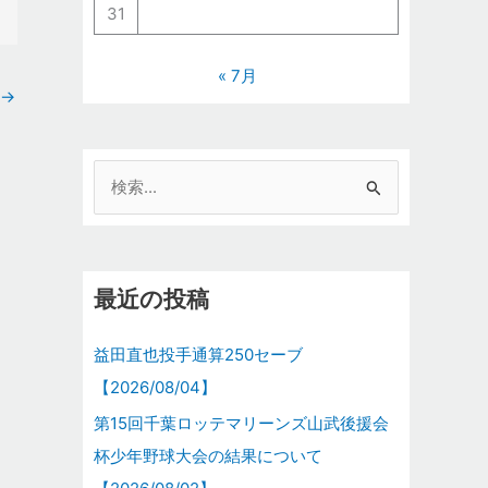
31
« 7月
→
検
索
対
象
最近の投稿
:
益田直也投手通算250セーブ
【2026/08/04】
第15回千葉ロッテマリーンズ山武後援会
杯少年野球大会の結果について