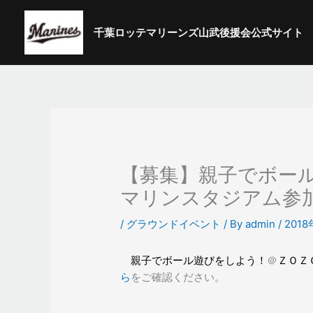
内
容
千葉ロッテマリーンズ山武後援会公式サイト
を
ス
キ
ッ
プ
【募集】親子でボー
マリンスタジアム参
/
グラウンドイベント
/ By
admin
/
201
親子でボール遊びをしよう！
＠
ＺＯＺ
ら
をご確認ください。