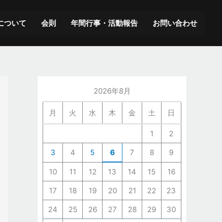
ア
ー
について
会則
年間行事・活動報告
お問い合わせ
カ
イ
ブ
2026年8月
月
火
水
木
金
土
日
1
2
3
4
5
6
7
8
9
10
11
12
13
14
15
16
17
18
19
20
21
22
23
24
25
26
27
28
29
30