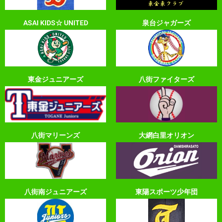
ASAI KIDS☆ UNITED
泉台ジャガーズ
東金ジュニアーズ
八街ファイターズ
八街マリーンズ
大網白里オリオン
八街南ジュニアーズ
東陽スポーツ少年団