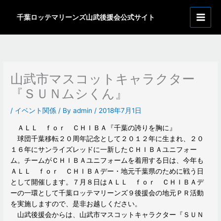
内
ア
容
千葉ロッテマリーンズ山武後援会公式サイト
ー
を
カ
ス
イ
キ
ッ
ブ
プ
山武市マスコットキャラクター
『ＳＵＮムシくん』
/
イベント関係
/ By
admin
/
2018年7月1日
ＡＬＬ ｆｏｒ ＣＨＩＢＡ『千葉の誇りを胸に』
球団千葉移転２０周年記念として２０１２年に生まれ、２０
１６年にサンライズレッドに一新したＣＨＩＢＡユニフォー
ム。チームがＣＨＩＢＡユニフォームを着用する日は、今年も
ＡＬＬ ｆｏｒ ＣＨＩＢＡデー・地元千葉県のために戦う日
として開催します。７月８日はＡＬＬ ｆｏｒ ＣＨＩＢＡデ
ーの一環として千葉ロッテマリーンズ９後援会の地元ＰＲ活動
を実施しますので、是非お越しください。
山武後援会からは、山武市マスコットキャラクター『ＳＵＮ