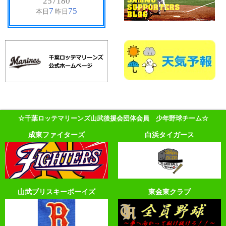
☆千葉ロッテマリーンズ山武後援会団体会員 少年野球チーム☆
成東ファイターズ
白浜タイガース
山武ブリスキーボーイズ
東金東クラブ