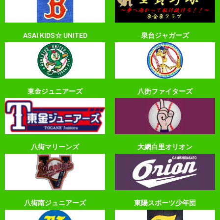
ASAI KIDS☆ UNITED
泉台ジャガーズ
東金ジュニアーズ
八街ファイターズ
八街マリーンズ
大網白里オリオン
八街南ジュニアーズ
東陽スポーツ少年団