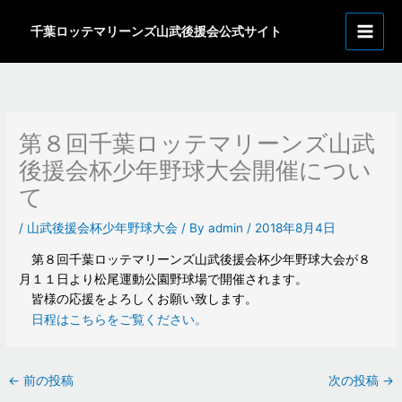
内
ア
容
千葉ロッテマリーンズ山武後援会公式サイト
ー
を
カ
ス
イ
キ
ッ
ブ
プ
第８回千葉ロッテマリーンズ山武
後援会杯少年野球大会開催につい
て
/
山武後援会杯少年野球大会
/ By
admin
/
2018年8月4日
第８回千葉ロッテマリーンズ山武後援会杯少年野球大会が８
月１１日より松尾運動公園野球場で開催されます。
皆様の応援をよろしくお願い致します。
日程はこちらをご覧ください。
←
前の投稿
次の投稿
→