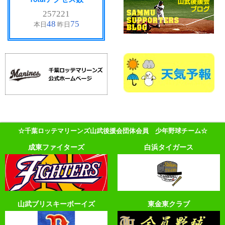
☆千葉ロッテマリーンズ山武後援会団体会員 少年野球チーム☆
成東ファイターズ
白浜タイガース
山武ブリスキーボーイズ
東金東クラブ