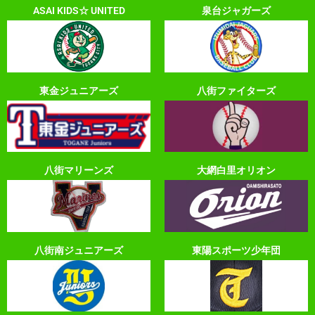
ASAI KIDS☆ UNITED
泉台ジャガーズ
東金ジュニアーズ
八街ファイターズ
八街マリーンズ
大網白里オリオン
八街南ジュニアーズ
東陽スポーツ少年団