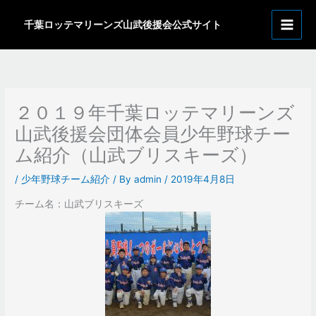
内
ア
容
千葉ロッテマリーンズ山武後援会公式サイト
ー
を
カ
ス
イ
キ
ッ
ブ
プ
２０１９年千葉ロッテマリーンズ
山武後援会団体会員少年野球チー
ム紹介（山武ブリスキーズ）
/
少年野球チーム紹介
/ By
admin
/
2019年4月8日
チーム名：山武ブリスキーズ