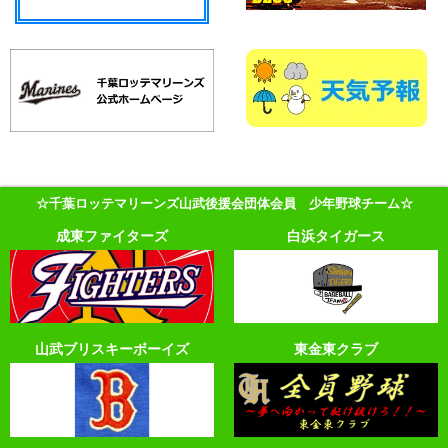
☆千葉ロッテマリーンズ山武後援会団体会員 少年野球チーム☆
成東ファイターズ
白浜タイガース
山武ブリスキーボーイズ
東金東クラブ