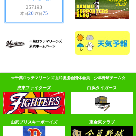
☆千葉ロッテマリーンズ山武後援会団体会員 少年野球チーム☆
成東ファイターズ
白浜タイガース
山武ブリスキーボーイズ
東金東クラブ