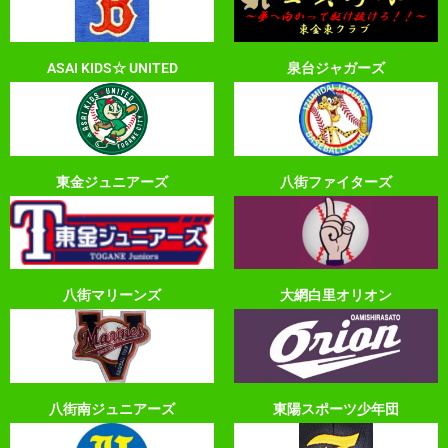
ASAI KIDS☆ UNITED
泉台ジャガーズ
東金ジュニアーズ
八街ファイターズ
八街マリーンズ
大網白里オリオン
八街南ジュニアーズ
東陽スポーツ少年団