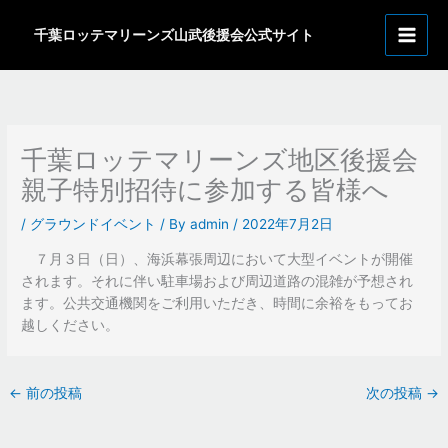
内
ア
容
千葉ロッテマリーンズ山武後援会公式サイト
ー
を
カ
ス
イ
キ
ッ
ブ
プ
千葉ロッテマリーンズ地区後援会
親子特別招待に参加する皆様へ
/
グラウンドイベント
/ By
admin
/
2022年7月2日
７月３日（日）、海浜幕張周辺において大型イベントが開催
されます。それに伴い駐車場および周辺道路の混雑が予想され
ます。公共交通機関をご利用いただき、時間に余裕をもってお
越しください。
←
前の投稿
次の投稿
→