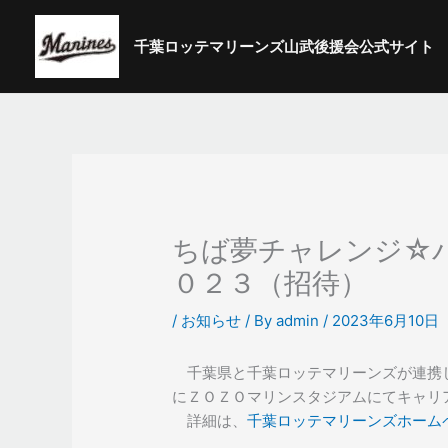
内
容
千葉ロッテマリーンズ山武後援会公式サイト
を
ス
キ
ッ
プ
ちば夢チャレンジ☆
０２３（招待）
/
お知らせ
/ By
admin
/
2023年6月10日
千葉県と千葉ロッテマリーンズが連携
にＺＯＺＯマリンスタジアムにてキャリ
詳細は、
千葉ロッテマリーンズホーム