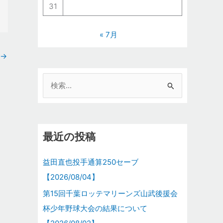
31
« 7月
→
検
索
対
象
最近の投稿
:
益田直也投手通算250セーブ
【2026/08/04】
第15回千葉ロッテマリーンズ山武後援会
杯少年野球大会の結果について