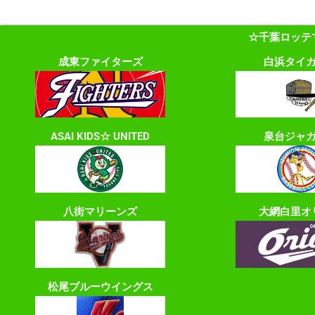
☆千葉ロッテ
成東ファイターズ
白浜タイ
ASAI KIDS☆ UNITED
泉台ジャ
八街マリーンズ
大網白里オ
松尾ブルーウイングス