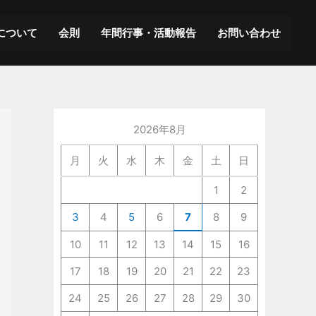
ア
ー
について
会則
年間行事・活動報告
お問い合わせ
カ
イ
ブ
2026年8月
月
火
水
木
金
土
日
1
2
3
4
5
6
7
8
9
10
11
12
13
14
15
16
17
18
19
20
21
22
23
24
25
26
27
28
29
30